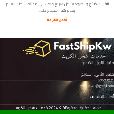
لنقل البضائع والطرود بشكل سريع وآمن إلى مختلف أنحاء العالم.
يُقدم هذا القطاع حلاً...
أكمل القراءة
مقرنا الأول:
الضجيج
مقرنا الثاني:
الشويخ
50603021
ttm42848@gmail.com
أحدث المقالات
جميع الحقوق محفوظة © 2024
خدمات شحن الكويت
.