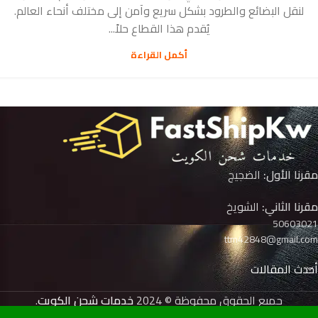
لنقل البضائع والطرود بشكل سريع وآمن إلى مختلف أنحاء العالم.
يُقدم هذا القطاع حلاً...
أكمل القراءة
مقرنا الأول:
الضجيج
مقرنا الثاني:
الشويخ
50603021
ttm42848@gmail.com
أحدث المقالات
جميع الحقوق محفوظة © 2024
خدمات شحن الكويت
.